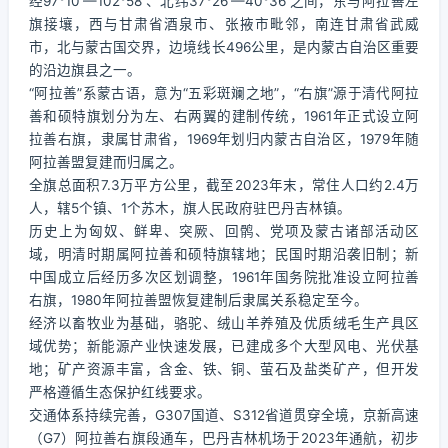
经97°10′—102°58′、北纬37°26′—40°36′之间，东与阿拉善左
旗接壤，西与甘肃省酒泉市、张掖市毗邻，南连甘肃省武威
市，北与蒙古国交界，边境线长496公里，是内蒙古自治区重要
的沿边旗县之一。
“阿拉善”系蒙古语，意为“五彩斑斓之地”，“右旗”源于清代阿拉
善和硕特旗划分为左、右两翼的建制传统，1961年正式设立阿
拉善右旗，隶属甘肃省，1969年划归内蒙古自治区，1979年随
阿拉善盟复建而归属之。
全旗总面积7.3万平方公里，截至2023年末，常住人口约2.4万
人，辖5个镇、1个苏木，旗人民政府驻巴丹吉林镇。
历史上为匈奴、鲜卑、突厥、回鹘、党项及蒙古诸部活动区
域，明清时期属阿拉善和硕特旗辖地；民国时期沿袭旧制；新
中国成立后经历多次区划调整，1961年国务院批准设立阿拉善
右旗，1980年阿拉善盟恢复建制后隶属关系稳定至今。
经济以畜牧业为基础，骆驼、绒山羊养殖及优质绒毛生产具区
域优势；新能源产业快速发展，已建成多个大型风电、光伏基
地；矿产资源丰富，含金、铁、铜、萤石及盐类矿产，但开发
严格遵循生态保护红线要求。
交通体系持续完善，G307国道、S312省道贯穿全境，京新高速
（G7）阿拉善右旗段通车，巴丹吉林机场于2023年通航，初步