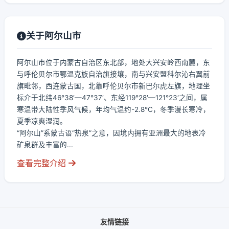
关于阿尔山市
阿尔山市位于内蒙古自治区东北部，地处大兴安岭西南麓，东
与呼伦贝尔市鄂温克族自治旗接壤，南与兴安盟科尔沁右翼前
旗毗邻，西连蒙古国，北靠呼伦贝尔市新巴尔虎左旗，地理坐
标介于北纬46°38′—47°37′、东经119°28′—121°23′之间，属
寒温带大陆性季风气候，年均气温约-2.8℃，冬季漫长寒冷，
夏季凉爽湿润。
“阿尔山”系蒙古语“热泉”之意，因境内拥有亚洲最大的地表冷
矿泉群及丰富的...
查看完整介绍
友情链接