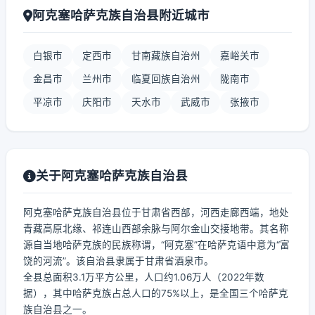
阿克塞哈萨克族自治县附近城市
白银市
定西市
甘南藏族自治州
嘉峪关市
金昌市
兰州市
临夏回族自治州
陇南市
平凉市
庆阳市
天水市
武威市
张掖市
关于阿克塞哈萨克族自治县
阿克塞哈萨克族自治县位于甘肃省西部，河西走廊西端，地处
青藏高原北缘、祁连山西部余脉与阿尔金山交接地带。其名称
源自当地哈萨克族的民族称谓，“阿克塞”在哈萨克语中意为“富
饶的河流”。该自治县隶属于甘肃省酒泉市。
全县总面积3.1万平方公里，人口约1.06万人（2022年数
据），其中哈萨克族占总人口的75%以上，是全国三个哈萨克
族自治县之一。