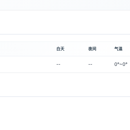
白天
夜间
气温
--
--
0°~0°