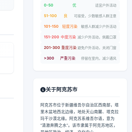
0-50
优
适宜户外活动
51-100
良
可接受，少数敏感人群注意
101-150
轻度污染
敏感人群减少户外活动
151-200
中度污染
减少户外活动，佩戴口罩
201-300
重度污染
避免户外活动，关闭门窗
>300
严重污染
停留在室内，减少通风
关于阿克苏市
阿克苏市位于新疆维吾尔自治区西南部，塔
里木盆地西北边缘，地处天山南麓、塔克拉
玛干沙漠北缘。阿克苏系维吾尔语，意为
“清澈奔腾之水”。该市隶属于阿克苏地区，