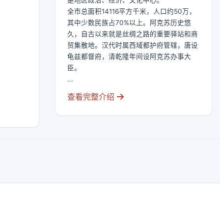
是地区政治、经济、文化中心。
全市总面积14116平方千米，人口约50万，
其中少数民族占70%以上。阿克苏历史悠
久，自古以来就是丝绸之路的重要驿站和商
贸集散地。汉代时属西域都护府管辖，唐设
龟兹都督府，清乾隆年间设阿克苏办事大
臣。
...
查看完整介绍