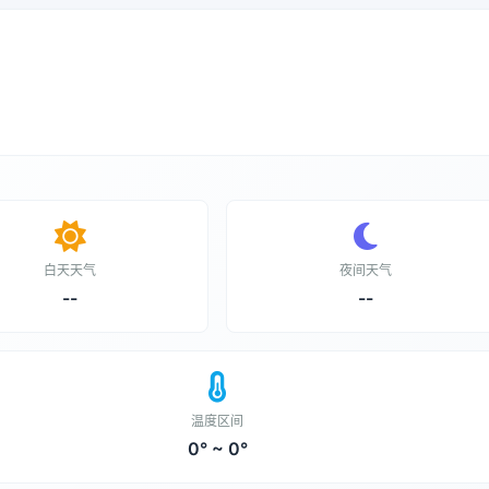
白天天气
夜间天气
--
--
温度区间
0° ~ 0°