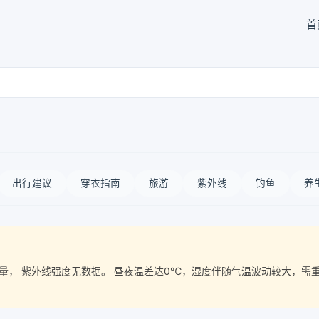
首
出行建议
穿衣指南
旅游
紫外线
钓鱼
养
空气质量， 紫外线强度无数据。 昼夜温差达0℃，湿度伴随气温波动较大，