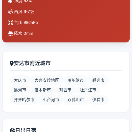
湿度 63%
西风 6-7级
气压 986hPa
降水 0mm
安达市附近城市
大庆市
大兴安岭地区
哈尔滨市
鹤岗市
黑河市
佳木斯市
鸡西市
牡丹江市
齐齐哈尔市
七台河市
双鸭山市
伊春市
日出日落