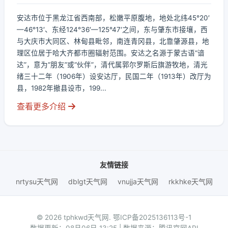
安达市位于黑龙江省西南部，松嫩平原腹地，地处北纬45°20′
—46°13′、东经124°36′—125°47′之间，东与肇东市接壤，西
与大庆市大同区、林甸县毗邻，南连青冈县，北靠肇源县，地
理区位居于哈大齐都市圈辐射范围。安达之名源于蒙古语“谙
达”，意为“朋友”或“伙伴”，清代属郭尔罗斯后旗游牧地，清光
绪三十二年（1906年）设安达厅，民国二年（1913年）改厅为
县，1982年撤县设市，199...
查看更多介绍
友情链接
nrtysu天气网
dblgt天气网
vnujja天气网
rkkhke天气网
© 2026 tphkwd天气网.
鄂ICP备2025136113号-1