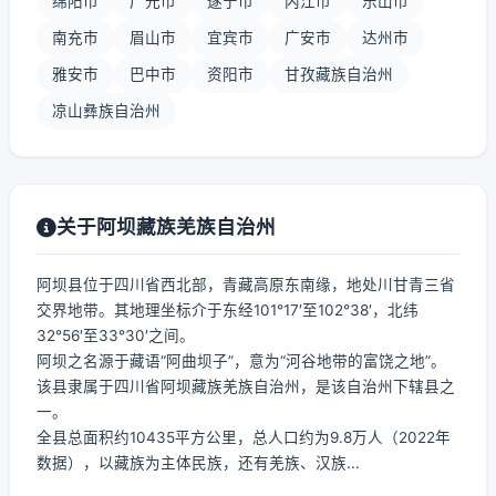
绵阳市
广元市
遂宁市
内江市
乐山市
南充市
眉山市
宜宾市
广安市
达州市
雅安市
巴中市
资阳市
甘孜藏族自治州
凉山彝族自治州
关于阿坝藏族羌族自治州
阿坝县位于四川省西北部，青藏高原东南缘，地处川甘青三省
交界地带。其地理坐标介于东经101°17′至102°38′，北纬
32°56′至33°30′之间。
阿坝之名源于藏语“阿曲坝子”，意为“河谷地带的富饶之地”。
该县隶属于四川省阿坝藏族羌族自治州，是该自治州下辖县之
一。
全县总面积约10435平方公里，总人口约为9.8万人（2022年
数据），以藏族为主体民族，还有羌族、汉族...