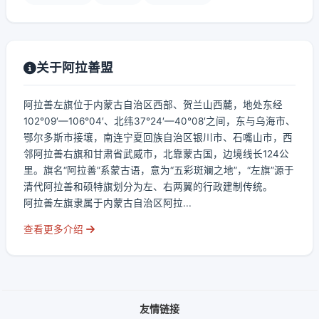
关于阿拉善盟
阿拉善左旗位于内蒙古自治区西部、贺兰山西麓，地处东经
102°09′—106°04′、北纬37°24′—40°08′之间，东与乌海市、
鄂尔多斯市接壤，南连宁夏回族自治区银川市、石嘴山市，西
邻阿拉善右旗和甘肃省武威市，北靠蒙古国，边境线长124公
里。旗名“阿拉善”系蒙古语，意为“五彩斑斓之地”，“左旗”源于
清代阿拉善和硕特旗划分为左、右两翼的行政建制传统。
阿拉善左旗隶属于内蒙古自治区阿拉...
查看更多介绍
友情链接