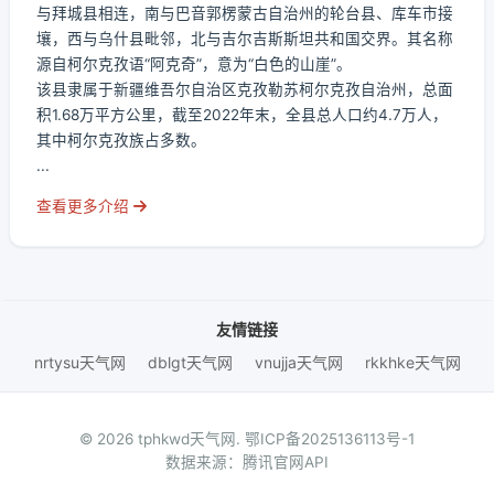
与拜城县相连，南与巴音郭楞蒙古自治州的轮台县、库车市接
壤，西与乌什县毗邻，北与吉尔吉斯斯坦共和国交界。其名称
源自柯尔克孜语“阿克奇”，意为“白色的山崖”。
该县隶属于新疆维吾尔自治区克孜勒苏柯尔克孜自治州，总面
积1.68万平方公里，截至2022年末，全县总人口约4.7万人，
其中柯尔克孜族占多数。
...
查看更多介绍
友情链接
nrtysu天气网
dblgt天气网
vnujja天气网
rkkhke天气网
© 2026 tphkwd天气网.
鄂ICP备2025136113号-1
数据来源：腾讯官网API