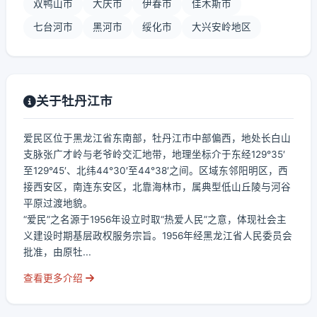
双鸭山市
大庆市
伊春市
佳木斯市
七台河市
黑河市
绥化市
大兴安岭地区
关于牡丹江市
爱民区位于黑龙江省东南部，牡丹江市中部偏西，地处长白山
支脉张广才岭与老爷岭交汇地带，地理坐标介于东经129°35′
至129°45′、北纬44°30′至44°38′之间。区域东邻阳明区，西
接西安区，南连东安区，北靠海林市，属典型低山丘陵与河谷
平原过渡地貌。
“爱民”之名源于1956年设立时取“热爱人民”之意，体现社会主
义建设时期基层政权服务宗旨。1956年经黑龙江省人民委员会
批准，由原牡...
查看更多介绍