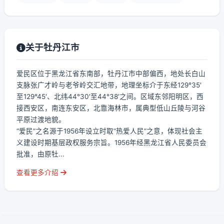
关于牡丹江市
爱民区位于黑龙江省东南部，牡丹江市中部偏西，地处长白山
支脉张广才岭与老爷岭交汇地带，地理坐标介于东经129°35′
至129°45′、北纬44°30′至44°38′之间。区域东邻阳明区，西
接西安区，南连东安区，北靠海林市，属典型低山丘陵与河谷
平原过渡地貌。
“爱民”之名源于1956年设立时取“热爱人民”之意，体现社会主
义建设时期基层政权服务宗旨。1956年经黑龙江省人民委员会
批准，由原牡...
查看更多介绍