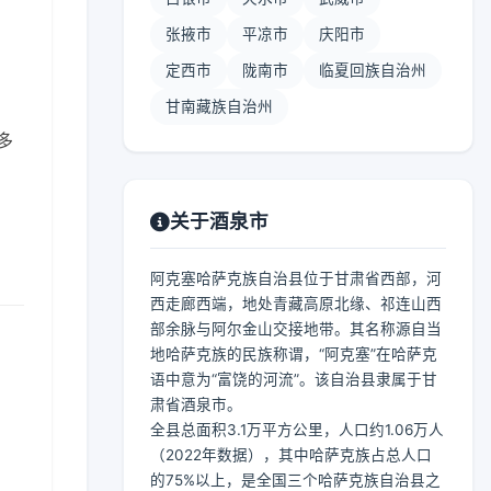
张掖市
平凉市
庆阳市
定西市
陇南市
临夏回族自治州
甘南藏族自治州
 多
关于酒泉市
阿克塞哈萨克族自治县位于甘肃省西部，河
西走廊西端，地处青藏高原北缘、祁连山西
部余脉与阿尔金山交接地带。其名称源自当
地哈萨克族的民族称谓，“阿克塞”在哈萨克
语中意为“富饶的河流”。该自治县隶属于甘
肃省酒泉市。
全县总面积3.1万平方公里，人口约1.06万人
（2022年数据），其中哈萨克族占总人口
的75%以上，是全国三个哈萨克族自治县之