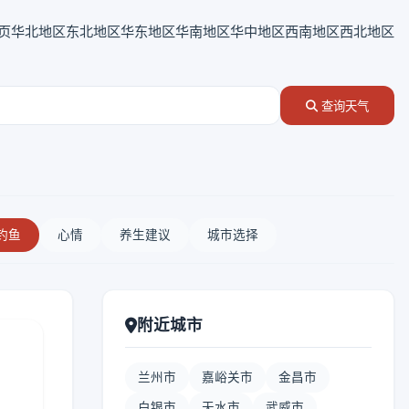
页
华北地区
东北地区
华东地区
华南地区
华中地区
西南地区
西北地区
查询天气
钓鱼
心情
养生建议
城市选择
附近城市
兰州市
嘉峪关市
金昌市
白银市
天水市
武威市