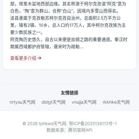
部，塔里木盆地西部边缘。其名称源于柯尔克孜语“阿克”意为
白色，“陶”意为群山，合称“白山”，因境内多雪山而得名。
该县隶属于克孜勒苏柯尔克孜自治州，总面积2.5万平方公
里，辖有2镇、10乡，总人口约17万人，其中柯尔克孜族为主
要少数民族之一。
阿克陶历史悠久，自古以来便是丝绸之路的重要通道。秦汉时
期属西域都护府管辖，唐宋时为疏勒...
查看更多介绍
友情链接
nrtysu天气网
dblgt天气网
vnujja天气网
rkkhke天气网
© 2026 tphkwd天气网.
鄂ICP备2025136113号-1
数据来源：腾讯官网API