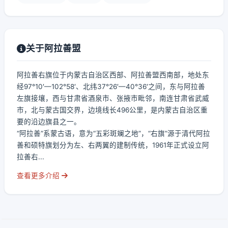
关于阿拉善盟
阿拉善右旗位于内蒙古自治区西部、阿拉善盟西南部，地处东
经97°10′—102°58′、北纬37°26′—40°36′之间，东与阿拉善
左旗接壤，西与甘肃省酒泉市、张掖市毗邻，南连甘肃省武威
市，北与蒙古国交界，边境线长496公里，是内蒙古自治区重
要的沿边旗县之一。
“阿拉善”系蒙古语，意为“五彩斑斓之地”，“右旗”源于清代阿拉
善和硕特旗划分为左、右两翼的建制传统，1961年正式设立阿
拉善右...
查看更多介绍