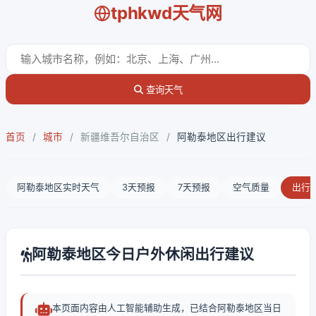
tphkwd天气网
查询天气
首页
/
城市
/
新疆维吾尔自治区
/
阿勒泰地区出行建议
阿勒泰地区实时天气
3天预报
7天预报
空气质量
出行
阿勒泰地区今日户外休闲出行建议
本页面内容由人工智能辅助生成，已结合阿勒泰地区当日