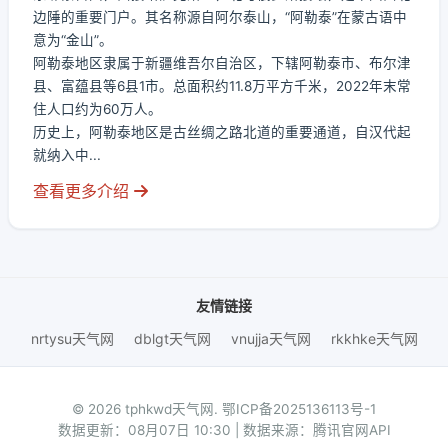
边陲的重要门户。其名称源自阿尔泰山，“阿勒泰”在蒙古语中
意为“金山”。
阿勒泰地区隶属于新疆维吾尔自治区，下辖阿勒泰市、布尔津
县、富蕴县等6县1市。总面积约11.8万平方千米，2022年末常
住人口约为60万人。
历史上，阿勒泰地区是古丝绸之路北道的重要通道，自汉代起
就纳入中...
查看更多介绍
友情链接
nrtysu天气网
dblgt天气网
vnujja天气网
rkkhke天气网
© 2026 tphkwd天气网.
鄂ICP备2025136113号-1
数据更新：08月07日 10:30 | 数据来源：腾讯官网API