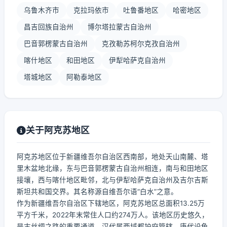
乌鲁木齐市
克拉玛依市
吐鲁番地区
哈密地区
昌吉回族自治州
博尔塔拉蒙古自治州
巴音郭楞蒙古自治州
克孜勒苏柯尔克孜自治州
喀什地区
和田地区
伊犁哈萨克自治州
塔城地区
阿勒泰地区
关于阿克苏地区
阿克苏地区位于新疆维吾尔自治区西南部，地处天山南麓、塔
里木盆地北缘，东与巴音郭楞蒙古自治州相连，南与和田地区
接壤，西与喀什地区毗邻，北与伊犁哈萨克自治州及吉尔吉斯
斯坦共和国交界。其名称源自维吾尔语“白水”之意。
作为新疆维吾尔自治区下辖地区，阿克苏地区总面积13.25万
平方千米，2022年末常住人口约274万人。该地区历史悠久，
是古丝绸之路的重要通道，汉代属西域都护府管辖，唐代设龟