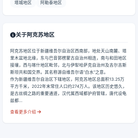
塔城地区
阿勒泰地区
关于阿克苏地区
阿克苏地区位于新疆维吾尔自治区西南部，地处天山南麓、塔
里木盆地北缘，东与巴音郭楞蒙古自治州相连，南与和田地区
接壤，西与喀什地区毗邻，北与伊犁哈萨克自治州及吉尔吉斯
斯坦共和国交界。其名称源自维吾尔语“白水”之意。
作为新疆维吾尔自治区下辖地区，阿克苏地区总面积13.25万
平方千米，2022年末常住人口约274万人。该地区历史悠久，
是古丝绸之路的重要通道，汉代属西域都护府管辖，唐代设龟
兹都...
查看更多介绍