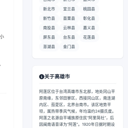
新北市
宜兰县
桃园县
新竹县
苗栗县
彰化县
南投县
云林县
嘉义县
 小
屏东县
台东县
花莲县
澎湖县
金门县
，
关于高雄市
阿莲区位于台湾高雄市东北部，地处冈山平
原南缘，东邻田寮区，西接冈山区，南连湖
内区、茄萣区，北界台南市。该区地势平
坦，属热带季风气候，年均温约24摄氏度。
阿莲之名源自平埔族原住民“阿里简社”，后
因闽南语音译为“阿莲”。1920年日据时期设