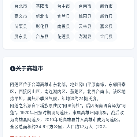
台北市
基隆市
台中市
台南市
新竹市
嘉义市
新北市
宜兰县
桃园县
新竹县
苗栗县
彰化县
南投县
云林县
嘉义县
屏东县
台东县
花莲县
澎湖县
金门县
关于高雄市
阿莲区位于台湾高雄市东北部，地处冈山平原南缘，东邻田寮
区，西接冈山区，南连湖内区、茄萣区，北界台南市。该区地
势平坦，属热带季风气候，年均温约24摄氏度。
阿莲之名源自平埔族原住民“阿里简社”，后因闽南语音译为“阿
莲”。1920年日据时期设阿莲庄，隶属高雄州冈山郡，战后改
为高雄县阿莲乡，2010年随高雄县并入高雄市成为阿莲区。
全区总面积约34.6平方公里，人口约1.7万人（202...