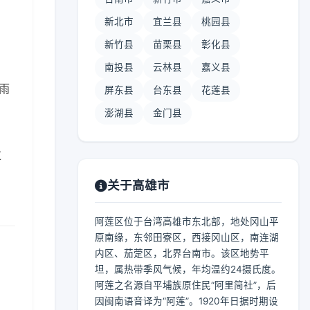
新北市
宜兰县
桃园县
新竹县
苗栗县
彰化县
南投县
云林县
嘉义县
中雨
屏东县
台东县
花莲县
澎湖县
金门县
过
关于高雄市
阿莲区位于台湾高雄市东北部，地处冈山平
原南缘，东邻田寮区，西接冈山区，南连湖
内区、茄萣区，北界台南市。该区地势平
坦，属热带季风气候，年均温约24摄氏度。
阿莲之名源自平埔族原住民“阿里简社”，后
因闽南语音译为“阿莲”。1920年日据时期设